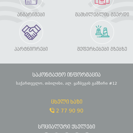
ᲐᲜᲒᲐᲠᲘᲨᲔᲑᲘ
ᲛᲐᲛᲮᲘᲚᲔᲑᲚᲘᲡ ᲒᲕᲔᲠᲓᲘ
ᲞᲐᲠᲢᲜᲘᲝᲠᲔᲑᲘ
ᲨᲔᲤᲔᲠᲮᲔᲑᲔᲑᲘ ᲒᲖᲔᲑᲖᲔ
საკონტაქტო ინფორმაცია
საქართველო, თბილისი, ალ. ყაზბეგის გამზირი #12
ცხელი ხაზი
2 77 90 90
სოციალური ქსელები