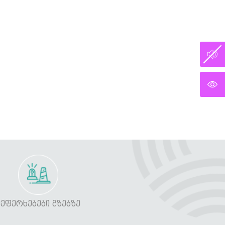
ᲨᲔᲤᲔᲠᲮᲔᲑᲔᲑᲘ ᲒᲖᲔᲑᲖᲔ