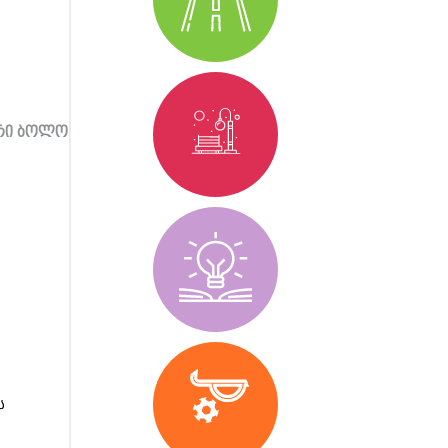
ორი ბოლო
ს