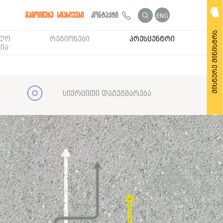
გამოიწერე სიახლეები
კონტაქტი
ENG
მისწერე მინისტრს
ბლო
რეგიონები
პრესცენტრი
ია
სივრცითი დაგეგმარება
მოითხოვე საჯარო ინფორმაცია