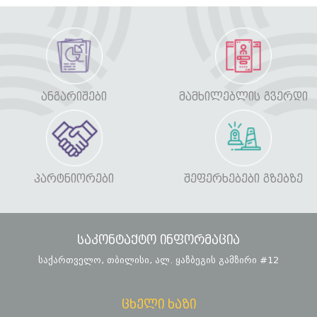
ᲐᲜᲒᲐᲠᲘᲨᲔᲑᲘ
ᲛᲐᲛᲮᲘᲚᲔᲑᲚᲘᲡ ᲒᲕᲔᲠᲓᲘ
ᲞᲐᲠᲢᲜᲘᲝᲠᲔᲑᲘ
ᲨᲔᲤᲔᲠᲮᲔᲑᲔᲑᲘ ᲒᲖᲔᲑᲖᲔ
საკონტაქტო ინფორმაცია
საქართველო, თბილისი, ალ. ყაზბეგის გამზირი #12
ცხელი ხაზი