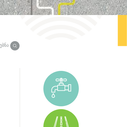
ებნა
ი