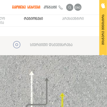
გამოიწერე სიახლეები
კონტაქტი
ENG
მისწერე მინისტრს
ბლო
რეგიონები
პრესცენტრი
ია
სივრცითი დაგეგმარება
მოითხოვე საჯარო ინფორმაცია