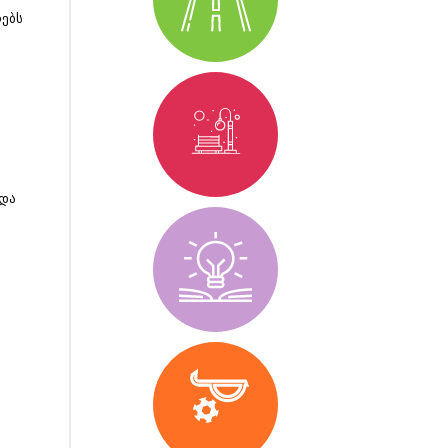
ებს
 და