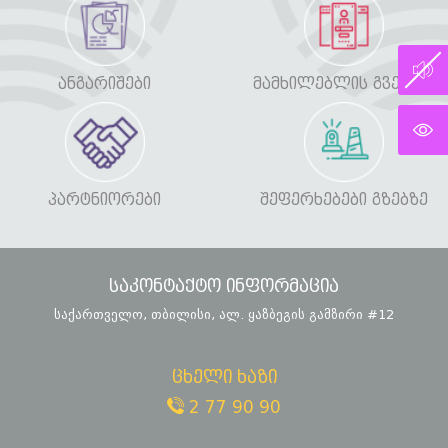
ᲐᲜᲒᲐᲠᲘᲨᲔᲑᲘ
ᲛᲐᲛᲮᲘᲚᲔᲑᲚᲘᲡ ᲒᲕᲔᲠᲓᲘ
ᲞᲐᲠᲢᲜᲘᲝᲠᲔᲑᲘ
ᲨᲔᲤᲔᲠᲮᲔᲑᲔᲑᲘ ᲒᲖᲔᲑᲖᲔ
საკონტაქტო ინფორმაცია
საქართველო, თბილისი, ალ. ყაზბეგის გამზირი #12
ცხელი ხაზი
2 77 90 90