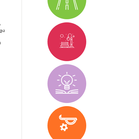
ს
 და
ს