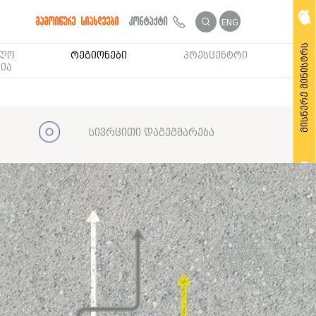
გამოიწერე სიახლეები
კონტაქტი
ENG
მისწერე მინისტრს
ბლო
რეგიონები
პრესცენტრი
ია
სივრცითი დაგეგმარება
მოითხოვე საჯარო ინფორმაცია