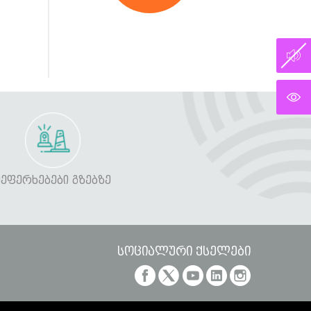
ᲨᲔᲤᲔᲠᲮᲔᲑᲔᲑᲘ ᲒᲖᲔᲑᲖᲔ
სოციალური ქსელები