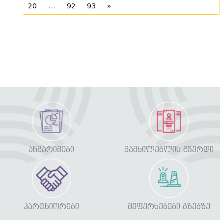
20
...
92
93
»
ᲐᲜᲒᲐᲠᲘᲨᲔᲑᲘ
ᲛᲐᲛᲮᲘᲚᲔᲑᲚᲘᲡ ᲒᲕᲔᲠᲓᲘ
ᲞᲐᲠᲢᲜᲘᲝᲠᲔᲑᲘ
ᲨᲔᲤᲔᲠᲮᲔᲑᲔᲑᲘ ᲒᲖᲔᲑᲖᲔ