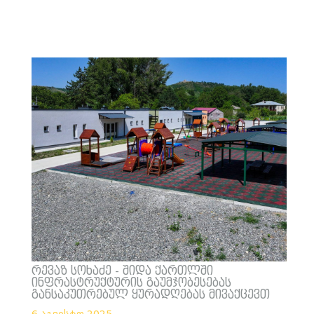
რევაზ სოხაძე - შიდა ქართლში
ინფრასტრუქტურის გაუმჯობესებას
განსაკუთრებულ ყურადღებას მივაქცევთ