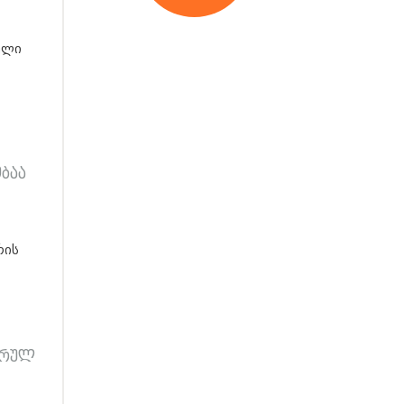
ული
ობაა
რის
ურულ