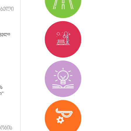
ებელი
რველი
ის
ი“
აობის