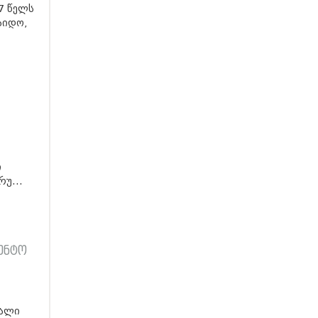
7 წელს
აიდო,
ი
უ...
ენტო
ს
ხალი