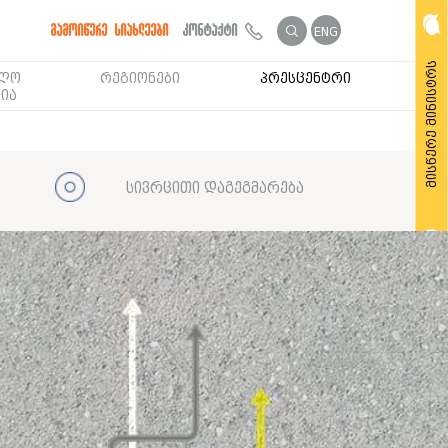
გამოიწერე სიახლეები
კონტაქტი
ENG
მისწერე მინისტრს
ბლო
რეგიონები
პრესცენტრი
ია
სივრცითი დაგეგმარება
მოითხოვე საჯარო ინფორმაცია