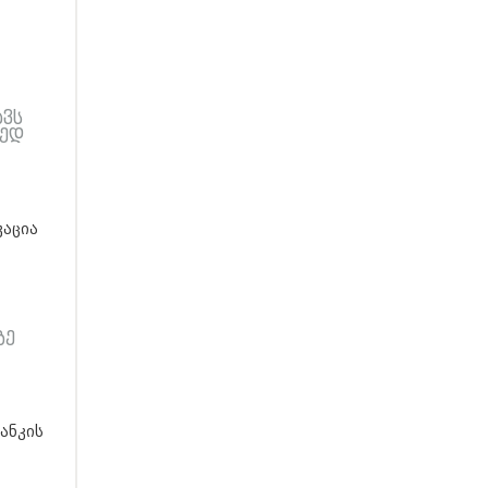
ავს
მედ
კაცია
ზე
ს
ანკის