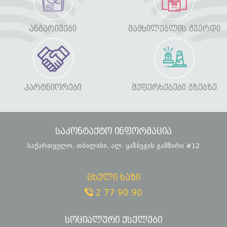
ᲐᲜᲒᲐᲠᲘᲨᲔᲑᲘ
ᲛᲐᲛᲮᲘᲚᲔᲑᲚᲘᲡ ᲒᲕᲔᲠᲓᲘ
ᲞᲐᲠᲢᲜᲘᲝᲠᲔᲑᲘ
ᲨᲔᲤᲔᲠᲮᲔᲑᲔᲑᲘ ᲒᲖᲔᲑᲖᲔ
საკონტაქტო ინფორმაცია
საქართველო, თბილისი, ალ. ყაზბეგის გამზირი #12
ცხელი ხაზი
2 77 90 90
სოციალური ქსელები