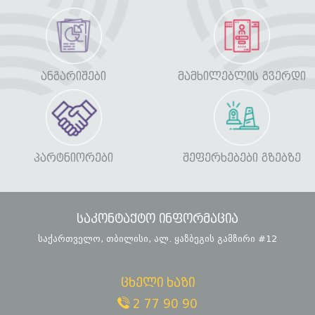
ᲐᲜᲒᲐᲠᲘᲨᲔᲑᲘ
ᲛᲐᲛᲮᲘᲚᲔᲑᲚᲘᲡ ᲒᲕᲔᲠᲓᲘ
ᲞᲐᲠᲢᲜᲘᲝᲠᲔᲑᲘ
ᲨᲔᲤᲔᲠᲮᲔᲑᲔᲑᲘ ᲒᲖᲔᲑᲖᲔ
საკონტაქტო ინფორმაცია
საქართველო, თბილისი, ალ. ყაზბეგის გამზირი #12
ცხელი ხაზი
2 77 90 90