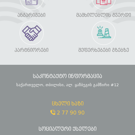
ᲐᲜᲒᲐᲠᲘᲨᲔᲑᲘ
ᲛᲐᲛᲮᲘᲚᲔᲑᲚᲘᲡ ᲒᲕᲔᲠᲓᲘ
ᲞᲐᲠᲢᲜᲘᲝᲠᲔᲑᲘ
ᲨᲔᲤᲔᲠᲮᲔᲑᲔᲑᲘ ᲒᲖᲔᲑᲖᲔ
საკონტაქტო ინფორმაცია
საქართველო, თბილისი, ალ. ყაზბეგის გამზირი #12
ცხელი ხაზი
2 77 90 90
სოციალური ქსელები