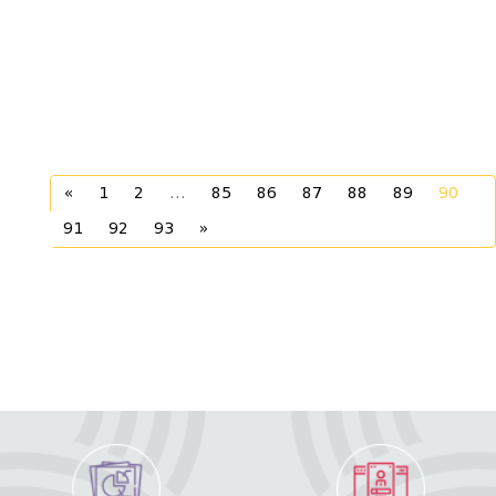
«
1
2
...
85
86
87
88
89
90
91
92
93
»