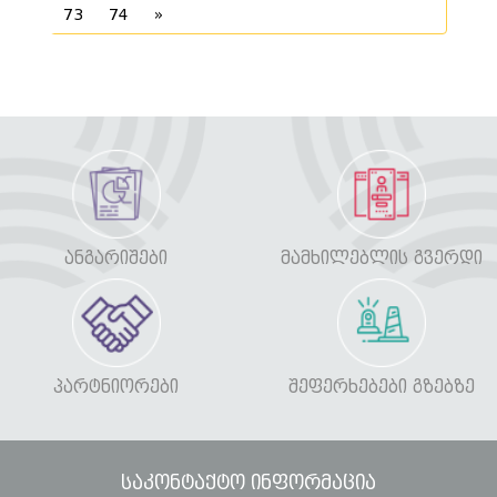
73
74
»
ᲐᲜᲒᲐᲠᲘᲨᲔᲑᲘ
ᲛᲐᲛᲮᲘᲚᲔᲑᲚᲘᲡ ᲒᲕᲔᲠᲓᲘ
ᲞᲐᲠᲢᲜᲘᲝᲠᲔᲑᲘ
ᲨᲔᲤᲔᲠᲮᲔᲑᲔᲑᲘ ᲒᲖᲔᲑᲖᲔ
საკონტაქტო ინფორმაცია