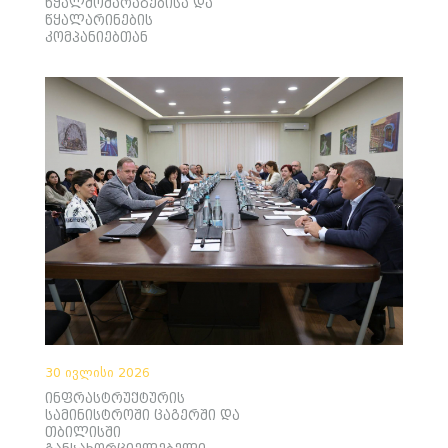
წყალმომარაგებისა და
წყალარინების
კომპანიებთან
30 ივლისი 2026
ინფრასტრუქტურის
სამინისტროში ცაგერში და
თბილისში