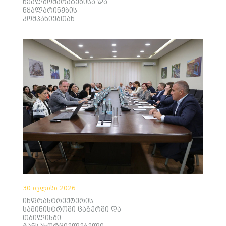
წყალმომარაგებისა და
წყალარინების
კომპანიებთან
30 ივლისი 2026
ინფრასტრუქტურის
სამინისტროში ცაგერში და
თბილისში