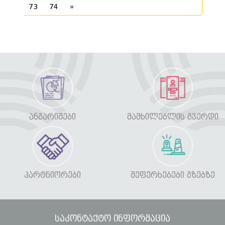
73
74
»
ᲐᲜᲒᲐᲠᲘᲨᲔᲑᲘ
ᲛᲐᲛᲮᲘᲚᲔᲑᲚᲘᲡ ᲒᲕᲔᲠᲓᲘ
ᲞᲐᲠᲢᲜᲘᲝᲠᲔᲑᲘ
ᲨᲔᲤᲔᲠᲮᲔᲑᲔᲑᲘ ᲒᲖᲔᲑᲖᲔ
საკონტაქტო ინფორმაცია