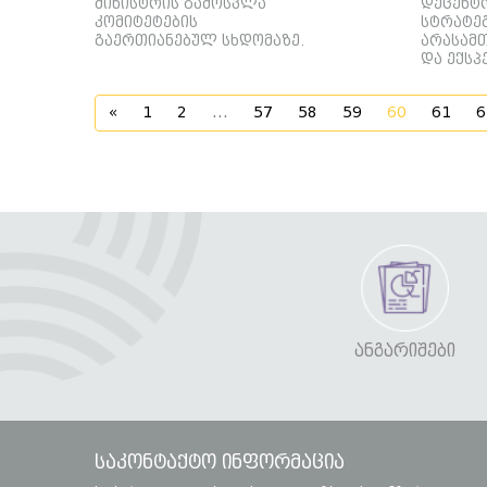
მინისტრის გამოსვლა
დეცენტ
კომიტეტების
სტრატეგ
გაერთიანებულ სხდომაზე.
არასამ
და ექსპ
«
1
2
...
57
58
59
60
61
6
ᲐᲜᲒᲐᲠᲘᲨᲔᲑᲘ
საკონტაქტო ინფორმაცია