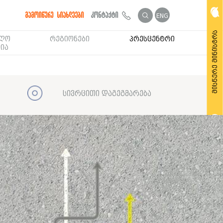
გამოიწერე სიახლეები
კონტაქტი
ENG
მისწერე მინისტრს
ბლო
რეგიონები
პრესცენტრი
ია
სივრცითი დაგეგმარება
მოითხოვე საჯარო ინფორმაცია