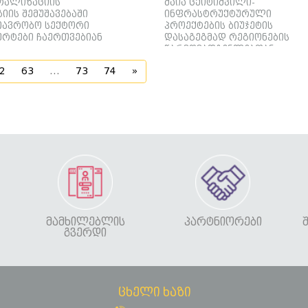
რალიზაციის
მაია ცქიტიშვილი-
იის შემუშავებაში
ინფრასტრუქტურული
თავრობო სექტორი
პროექტების ბიუჯეტის
ერტები ჩაერთვებიან
დასაგეგმად რეგიონების
წარმომადგენლებთან
დიალოგი დავიწყეთ
2
63
...
73
74
»
ᲛᲐᲛᲮᲘᲚᲔᲑᲚᲘᲡ
ᲞᲐᲠᲢᲜᲘᲝᲠᲔᲑᲘ
ᲒᲕᲔᲠᲓᲘ
ცხელი ხაზი