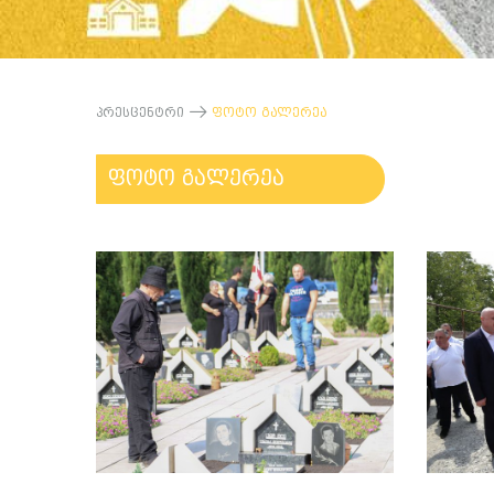
პრესცენტრი
ფოტო გალერეა
ფოტო გალერეა