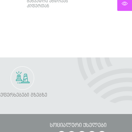
შეხვედრა ანდრეას
კიფერთან
ᲨᲔᲤᲔᲠᲮᲔᲑᲔᲑᲘ ᲒᲖᲔᲑᲖᲔ
სოციალური ქსელები