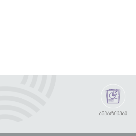
ᲐᲜᲒᲐᲠᲘᲨᲔᲑᲘ