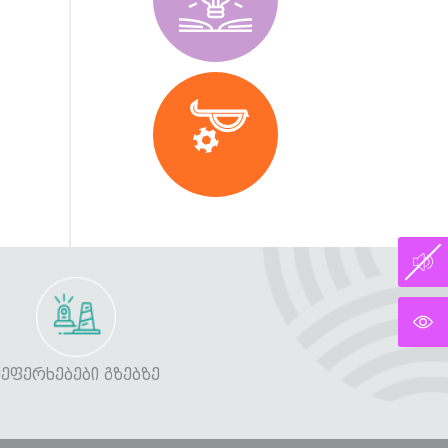
ᲨᲔᲤᲔᲠᲮᲔᲑᲔᲑᲘ ᲒᲖᲔᲑᲖᲔ