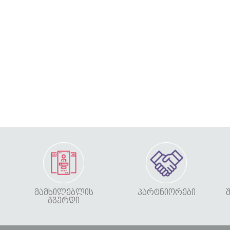
ᲛᲐᲛᲮᲘᲚᲔᲑᲚᲘᲡ
ᲞᲐᲠᲢᲜᲘᲝᲠᲔᲑᲘ
ᲒᲕᲔᲠᲓᲘ