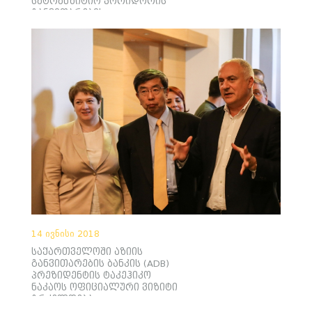
სატრანზიტიო კორიდორის
განვითარების
მნიშვნელობაზე ისუბრეს
14 ივნისი 2018
საქართველოში აზიის
განვითარების ბანკის (ADB)
პრეზიდენტის ტაკეჰიკო
ნაკაოს ოფიციალური ვიზიტი
გრძელდება