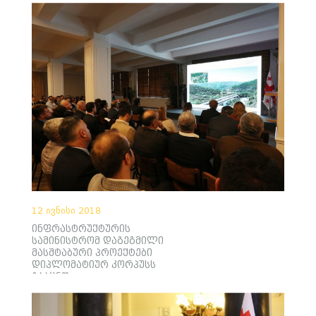
12 ივნისი 2018
ინფრასტრუქტურის
სამინისტრომ დაგეგმილი
მასშტაბური პროექტები
დიპლომატიურ კორპუსს
გააცნო