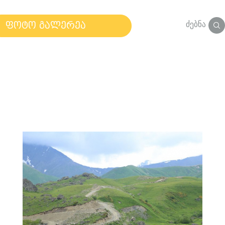
ძებნა
ფოტო გალერეა