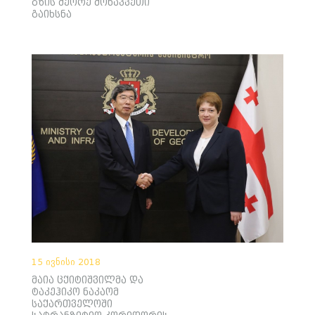
გზის მეორე მონაკვეთი
გაიხსნა
15 ივნისი 2018
მაია ცქიტიშვილმა და
ტაკეჰიკო ნაკაომ
საქართველოში