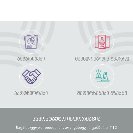
ᲐᲜᲒᲐᲠᲘᲨᲔᲑᲘ
ᲛᲐᲛᲮᲘᲚᲔᲑᲚᲘᲡ ᲒᲕᲔᲠᲓᲘ
ᲞᲐᲠᲢᲜᲘᲝᲠᲔᲑᲘ
ᲨᲔᲤᲔᲠᲮᲔᲑᲔᲑᲘ ᲒᲖᲔᲑᲖᲔ
საკონტაქტო ინფორმაცია
საქართველო, თბილისი, ალ. ყაზბეგის გამზირი #12